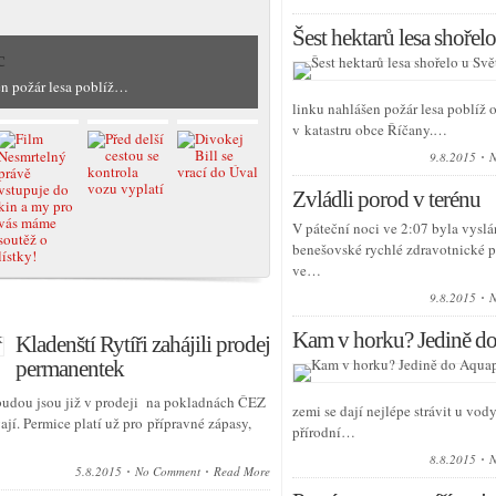
Šest hektarů lesa shořelo
c
en požár lesa poblíž…
linku nahlášen požár lesa poblíž 
v katastru obce Říčany.…
9.8.2015
N
Zvládli porod v terénu
V páteční noci ve 2:07 byla vysl
benešovské rychlé zdravotnické 
ve…
9.8.2015
N
Kam v horku? Jedině do
Kladenští Rytíři zahájili prodej
permanentek
udou jsou již v prodeji na pokladnách ČEZ
zemi se dají nejlépe strávit u vod
jí. Permice platí už pro přípravné zápasy,
přírodní…
8.8.2015
N
5.8.2015
No Comment
Read More