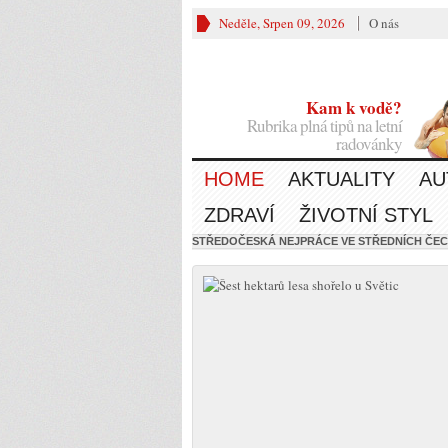
Neděle, Srpen 09, 2026
O nás
Kam k vodě?
Rubrika plná tipů na letní
radovánky
HOME
AKTUALITY
AU
ZDRAVÍ
ŽIVOTNÍ STYL
STŘEDOČESKÁ NEJ
PRÁCE VE STŘEDNÍCH ČE