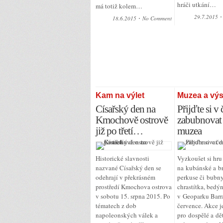
hráči utkání…
má totiž kolem…
29.7.2015
18.6.2015
No Comment
Kam na výlet
Muzea a výs
Císařský den na
Přijďte si v
Kmochově ostrově
zabubnovat
již po třetí…
muzea
Historické slavnosti
Vyzkoušet si hru
nazvané Císařský den se
na kubánské a br
odehrají v překrásném
perkuse či bubny
prostředí Kmochova ostrova
chrastítka, bedý
v sobotu 15. srpna 2015. Po
v Geoparku Barr
tématech z dob
července. Akce j
napoleonských válek a
pro dospělé a dě