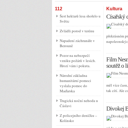
112
Kultura
Císařský 
Šest hektarů lesa shořelo u
Světic
Zvládli porod v terénu
překrásném pr
Napadení záchranáře v
napoleonskýc
Berouně
Pozor na nebezpečí
Film Nesm
vzniku požárů v lesích.
soutěž o l
Hrozí vám i pokuta.
Národní základna
humanitární pomoci
měl více času
vyslala pomoc do
tak cítí. Ale 
Maďarska
Tragická noční nehoda u
Čáslavi
Divokej Bi
Z policejního deníčku –
Kolínsko