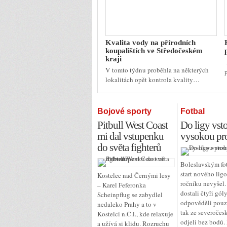
Kvalita vody na přírodních
koupalištích ve Středočeském
kraji
V tomto týdnu proběhla na některých
lokalitách opět kontrola kvality…
Bojové sporty
Fotbal
Pitbull West Coast
Do ligy vsto
mi dal vstupenku
vysokou pr
do světa fighterů
Boleslavským fo
start nového lig
Kostelec nad Černými lesy
ročníku nevyšel.
– Karel Feferonka
dostali čtyři góly
Scheinpflug se zabydlel
odpověděli pouz
nedaleko Prahy a to v
tak ze severočes
Kostelci n.Č.l., kde relaxuje
odjeli bez bodů.
a užívá si klidu. Rozruchu