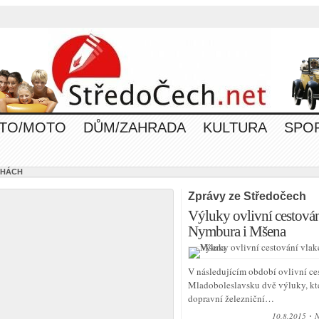
TO/MOTO
DŮM/ZAHRADA
KULTURA
SPO
CHÁCH
Zprávy ze Středočech
Výluky ovlivní cestová
Nymbura i Mšena
V následujícím období ovlivní ce
Mladoboleslavsku dvě výluky, kte
dopravní železniční…
10.8.2015
N